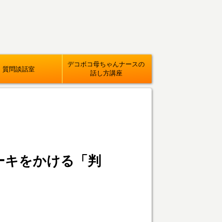
デコボコ母ちゃんナースの
質問談話室
話し方講座
ーキをかける「判