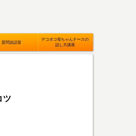
デコボコ母ちゃんナースの
質問談話室
話し方講座
コツ