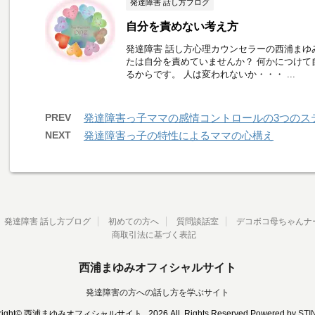
発達障害 話し方ブログ
自分を責めない考え方
発達障害 話し方心理カウンセラーの西浦まゆ
たは自分を責めていませんか？ 何かにつけて
るからです。 人は変われないか・・・ ...
PREV
発達障害っ子ママの感情コントロールの3つのス
NEXT
発達障害っ子の特性によるママの心構え
発達障害 話し方ブログ
初めての方へ
質問談話室
デコボコ母ちゃんナ
商取引法に基づく表記
西浦まゆみオフィシャルサイト
発達障害の方への話し方を学ぶサイト
right© 西浦まゆみオフィシャルサイト , 2026 All Rights Reserved Powered by
STI