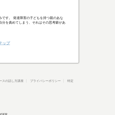
みです。 発達障害の子どもを持つ親のあな
自分を責めてしまう、それはその思考癖があ
テップ
ースの話し方講座
プライバシーポリシー
特定
NGER
.