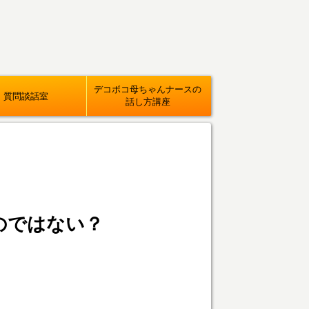
デコボコ母ちゃんナースの
質問談話室
話し方講座
のではない？