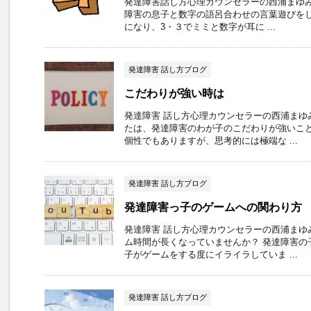
発達障害話し方心理カウンセラーの西浦まゆみで
障害の息子と数字の語呂合わせの言葉遊びをし
になり、3・３でミミと数字が耳に ...
発達障害 話し方ブログ
こだわりが強い時は
発達障害 話し方心理カウンセラーの西浦まゆ
たは、発達障害のわが子のこだわりが強いこと
個性でもありますが、思考的には極端な ...
発達障害 話し方ブログ
発達障害っ子のゲームへの関わり方
発達障害 話し方心理カウンセラーの西浦まゆ
ム時間が長くなっていませんか？ 発達障害の
子がゲームをする度にイライラしていま ...
発達障害 話し方ブログ