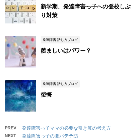
新学期、発達障害っ子への登校しぶ
り対策
発達障害 話し方ブログ
羨ましいはパワー？
発達障害 話し方ブログ
後悔
PREV
発達障害っ子ママの必要な引き算の考え方
NEXT
発達障害っ子の夏バテ予防