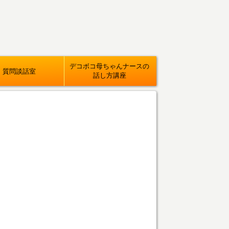
デコボコ母ちゃんナースの
質問談話室
話し方講座