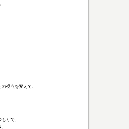
？
たの視点を変えて、
つもりで、
き、