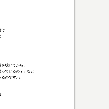
時は
と
話を聴いてから、
思っているの？」など
みるのですね。
は