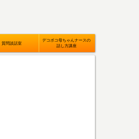
デコボコ母ちゃんナースの
質問談話室
話し方講座