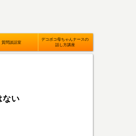
デコボコ母ちゃんナースの
質問談話室
話し方講座
はない