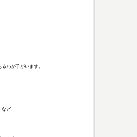
あるわが子がいます。
」
・など