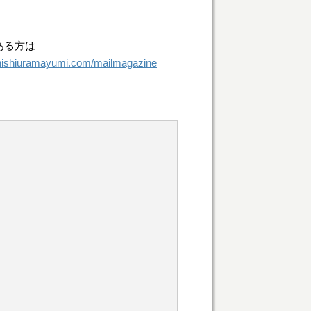
ある方は
/nishiuramayumi.com/mailmagazine