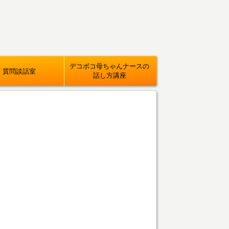
デコボコ母ちゃんナースの
質問談話室
話し方講座