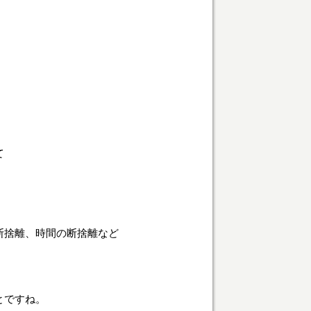
て
断捨離、時間の断捨離など
とですね。