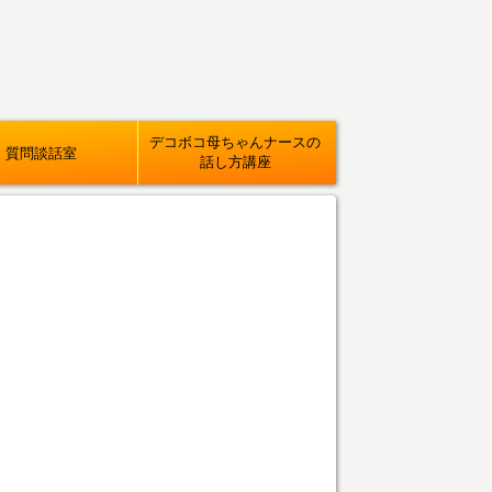
デコボコ母ちゃんナースの
質問談話室
話し方講座