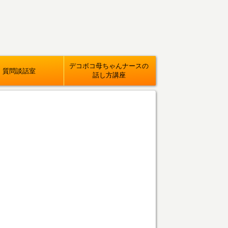
デコボコ母ちゃんナースの
質問談話室
話し方講座