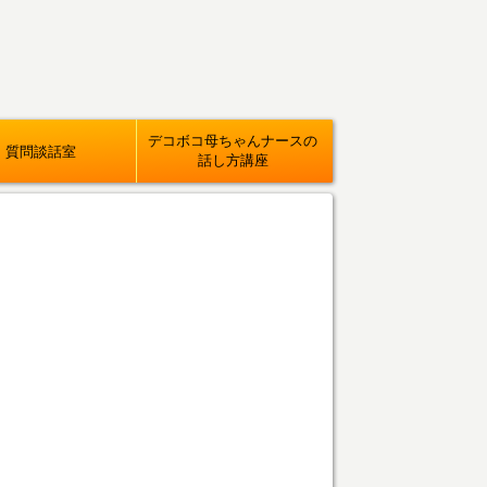
デコボコ母ちゃんナースの
質問談話室
話し方講座