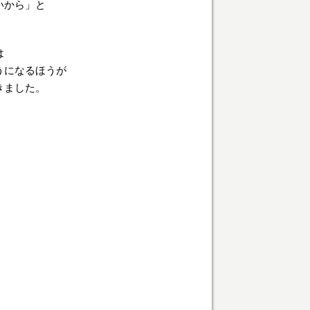
いから」と
は
うになるほうが
きました。