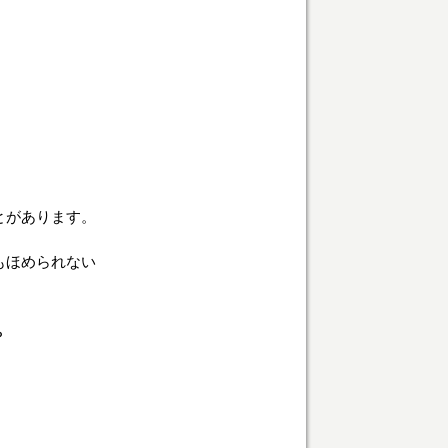
とがあります。
もほめられない
？