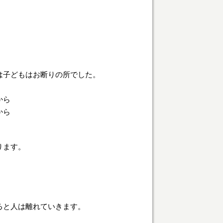
は子どもはお断りの所でした。
から
から
ります。
。
ると人は離れていきます。