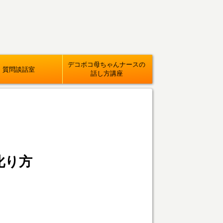
デコボコ母ちゃんナースの
質問談話室
話し方講座
叱り方