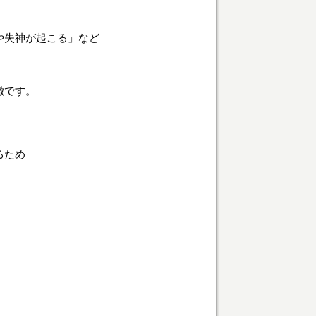
や失神が起こる」など
徴です。
るため