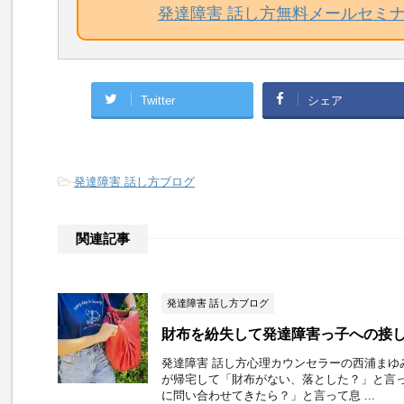
発達障害 話し方無料メールセミ
Twitter
シェア
-
発達障害 話し方ブログ
関連記事
発達障害 話し方ブログ
財布を紛失して発達障害っ子への接
発達障害 話し方心理カウンセラーの西浦まゆ
が帰宅して「財布がない、落とした？」と言っ
に問い合わせてきたら？」と言って息 ...