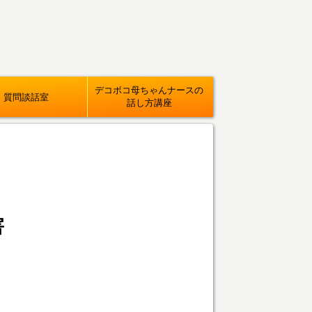
デコボコ母ちゃんナースの
質問談話室
話し方講座
害