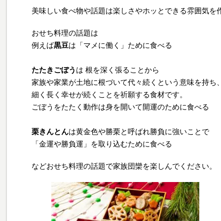
美味しい食べ物や話題は楽しさやホッとできる雰囲気を
おせち料理の話題は
例えば
黒豆
は「マメに働く」ために食べる
たたきごぼう
は 根を深く張ることから
家族や家業が土地に根づいて代々続くという意味を持ち
細く長く幸せが続くことを祈願する食材です。
ごぼうをたたく動作は身を開いて開運のために食べる
栗きんとん
は黄金色や勝栗と呼ばれ勝負に強いことで
「金運や勝負運」を取り込むために食べる
などおせち料理の話題で家族団欒を楽しんでください。