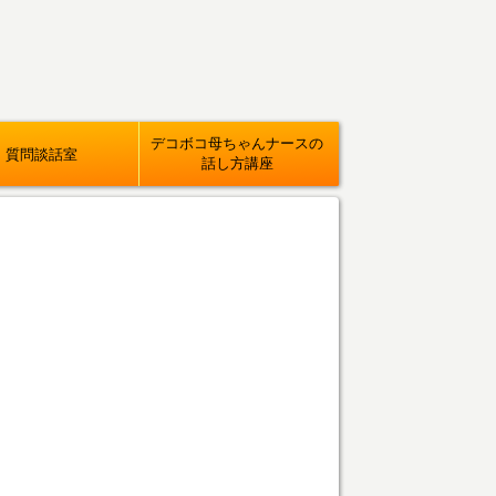
デコボコ母ちゃんナースの
質問談話室
話し方講座